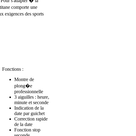
Pour s'adapter � la
 titane comporte une
ux exigences des sports
Fonctions :
Montre de
plong�e
professionnelle
3 aiguilles : heure,
minute et seconde
Indication de la
date par guichet
Correction rapide
de la date
Fonction stop
seconde