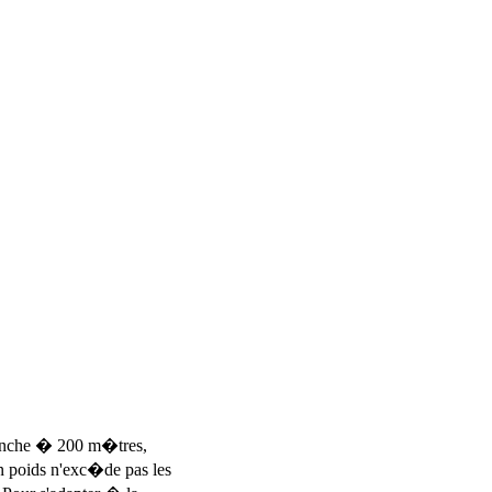
anche � 200 m�tres,
on poids n'exc�de pas les