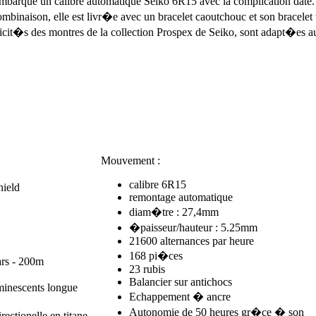
arque un calibre automatique Seiko 6R15 avec la complication date. 
mbinaison, elle est livr�e avec un bracelet caoutchouc et son bracelet
icit�s des montres de la collection Prospex de Seiko, sont adapt�es a
Mouvement :
calibre 6R15
hield
remontage automatique
diam�tre : 27,4mm
�paisseur/hauteur : 5.25mm
21600 alternances par heure
168 pi�ces
s - 200m
23 rubis
Balancier sur antichocs
uminescents longue
Echappement � ancre
Autonomie de 50 heures gr�ce � son
rectionelle en titane