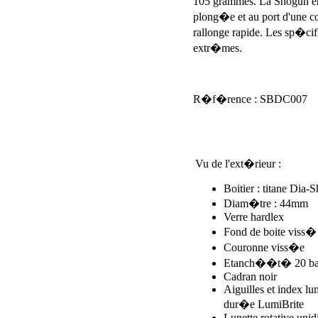
105 grammes. La Shogun emb
plong�e et au port d'une co
rallonge rapide. Les sp�cif
extr�mes.
R�f�rence : SBDC007
Vu de l'ext�rieur :
Boitier : titane Dia-S
Diam�tre : 44mm
Verre hardlex
Fond de boite viss�
Couronne viss�e
Etanch��t� 20 bar
Cadran noir
Aiguilles et index l
dur�e LumiBrite
Lunette rotative unidi