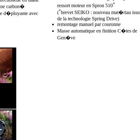
*
ressort moteur en Spron 510
tane carbon�
*
(
brevet SEIKO : nouveau mat�riau issu
cle d�ployante avec
de la technologie Spring Drive)
remontage manuel par couronne
Masse automatique en finition C�tes de
Gen�ve