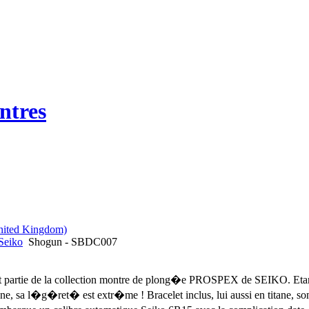
ntres
Seiko
Shogun - SBDC007
t partie de la collection montre de plong�e PROSPEX de SEIKO. Et
ne, sa l�g�ret� est extr�me ! Bracelet inclus, lui aussi en titane, s